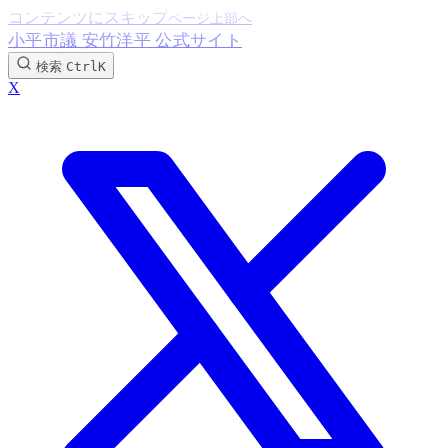
コンテンツにスキップ
小平市議 安竹洋平 公式サイト
検索
Ctrl
K
X