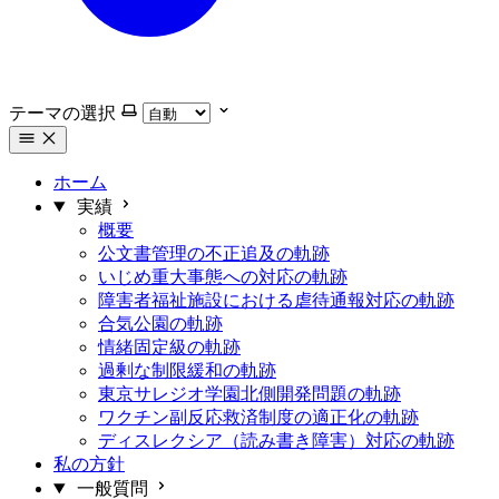
テーマの選択
ホーム
実績
概要
公文書管理の不正追及の軌跡
いじめ重大事態への対応の軌跡
障害者福祉施設における虐待通報対応の軌跡
合気公園の軌跡
情緒固定級の軌跡
過剰な制限緩和の軌跡
東京サレジオ学園北側開発問題の軌跡
ワクチン副反応救済制度の適正化の軌跡
ディスレクシア（読み書き障害）対応の軌跡
私の方針
一般質問