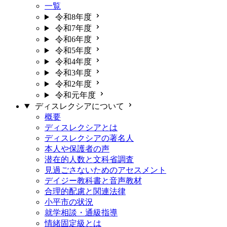
一覧
令和8年度
令和7年度
令和6年度
令和5年度
令和4年度
令和3年度
令和2年度
令和元年度
ディスレクシアについて
概要
ディスレクシアとは
ディスレクシアの著名人
本人や保護者の声
潜在的人数と文科省調査
見過ごさないためのアセスメント
デイジー教科書と音声教材
合理的配慮と関連法律
小平市の状況
就学相談・通級指導
情緒固定級とは