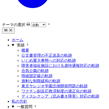
テーマの選択
ホーム
実績
概要
公文書管理の不正追及の軌跡
いじめ重大事態への対応の軌跡
障害者福祉施設における虐待通報対応の軌跡
合気公園の軌跡
情緒固定級の軌跡
過剰な制限緩和の軌跡
東京サレジオ学園北側開発問題の軌跡
ワクチン副反応救済制度の適正化の軌跡
ディスレクシア（読み書き障害）対応の軌跡
私の方針
一般質問