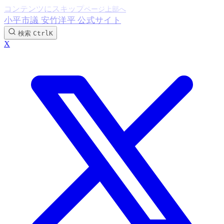
コンテンツにスキップ
小平市議 安竹洋平 公式サイト
検索
Ctrl
K
X