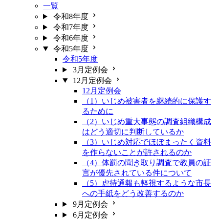
一覧
令和8年度
令和7年度
令和6年度
令和5年度
令和5年度
3月定例会
12月定例会
12月定例会
（1）いじめ被害者を継続的に保護す
るために
（2）いじめ重大事態の調査組織構成
はどう適切に判断しているか
（3）いじめ対応でほぼまったく資料
を作らないことが許されるのか
（4）体罰の聞き取り調査で教員の証
言が優先されている件について
（5）虐待通報も軽視するような市長
への手紙をどう改善するのか
9月定例会
6月定例会