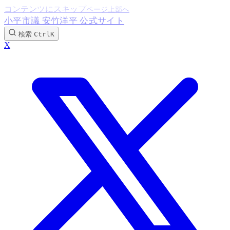
コンテンツにスキップ
小平市議 安竹洋平 公式サイト
検索
Ctrl
K
X