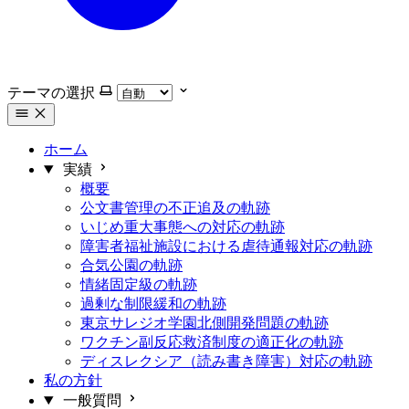
テーマの選択
ホーム
実績
概要
公文書管理の不正追及の軌跡
いじめ重大事態への対応の軌跡
障害者福祉施設における虐待通報対応の軌跡
合気公園の軌跡
情緒固定級の軌跡
過剰な制限緩和の軌跡
東京サレジオ学園北側開発問題の軌跡
ワクチン副反応救済制度の適正化の軌跡
ディスレクシア（読み書き障害）対応の軌跡
私の方針
一般質問