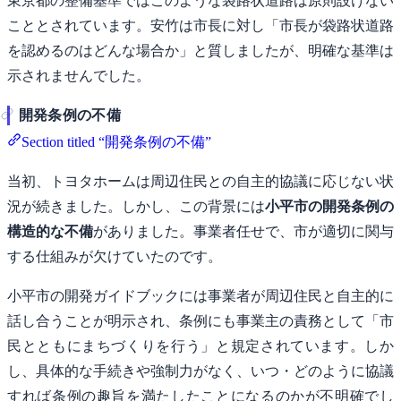
東京都の整備基準ではこのような袋路状道路は原則設けない
こととされています。安竹は市長に対し「市長が袋路状道路
を認めるのはどんな場合か」と質しましたが、明確な基準は
示されませんでした。
開発条例の不備
Section titled “開発条例の不備”
当初、トヨタホームは周辺住民との自主的協議に応じない状
況が続きました。しかし、この背景には
小平市の開発条例の
構造的な不備
がありました。事業者任せで、市が適切に関与
する仕組みが欠けていたのです。
小平市の開発ガイドブックには事業者が周辺住民と自主的に
話し合うことが明示され、条例にも事業主の責務として「市
民とともにまちづくりを行う」と規定されています。しか
し、具体的な手続きや強制力がなく、いつ・どのように協議
すれば条例の趣旨を満たしたことになるのかが不明確でし