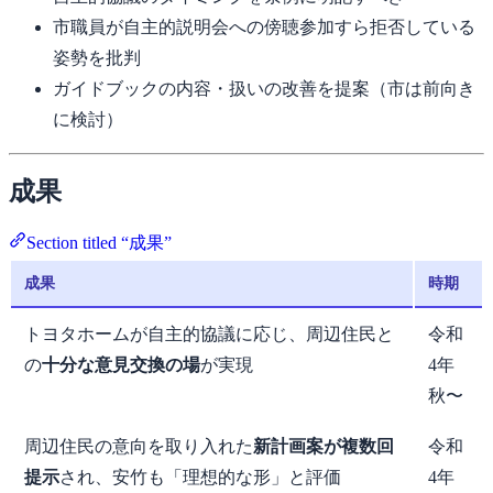
市職員が自主的説明会への傍聴参加すら拒否している
姿勢を批判
ガイドブックの内容・扱いの改善を提案（市は前向き
に検討）
成果
Section titled “成果”
成果
時期
トヨタホームが自主的協議に応じ、周辺住民と
令和
の
十分な意見交換の場
が実現
4年
秋〜
周辺住民の意向を取り入れた
新計画案が複数回
令和
提示
され、安竹も「理想的な形」と評価
4年