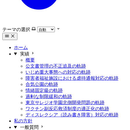
テーマの選択
ホーム
実績
概要
公文書管理の不正追及の軌跡
いじめ重大事態への対応の軌跡
障害者福祉施設における虐待通報対応の軌跡
合気公園の軌跡
情緒固定級の軌跡
過剰な制限緩和の軌跡
東京サレジオ学園北側開発問題の軌跡
ワクチン副反応救済制度の適正化の軌跡
ディスレクシア（読み書き障害）対応の軌跡
私の方針
一般質問