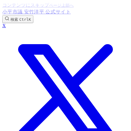
コンテンツにスキップ
小平市議 安竹洋平 公式サイト
検索
Ctrl
K
X