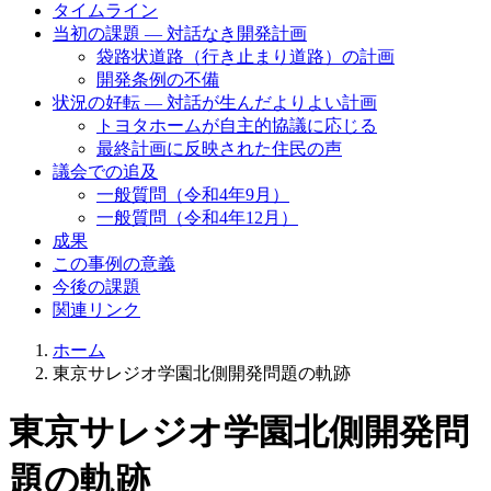
タイムライン
当初の課題 — 対話なき開発計画
袋路状道路（行き止まり道路）の計画
開発条例の不備
状況の好転 — 対話が生んだよりよい計画
トヨタホームが自主的協議に応じる
最終計画に反映された住民の声
議会での追及
一般質問（令和4年9月）
一般質問（令和4年12月）
成果
この事例の意義
今後の課題
関連リンク
ホーム
東京サレジオ学園北側開発問題の軌跡
東京サレジオ学園北側開発問
題の軌跡