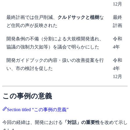
12月
最終計画では住戸削減、
クルドサックと植樹
な
最終
ど住民の声が反映された
計画
開発条例の不備（分割による大規模開発逃れ、
令和
協議の強制力欠如等）を議会で明らかにした
4年
開発ガイドブックの内容・扱いの改善提案を行
令和
い、市の検討を促した
4年
12月
この事例の意義
Section titled “この事例の意義”
今回の経緯は、開発における
「対話」の重要性
を改めて示し