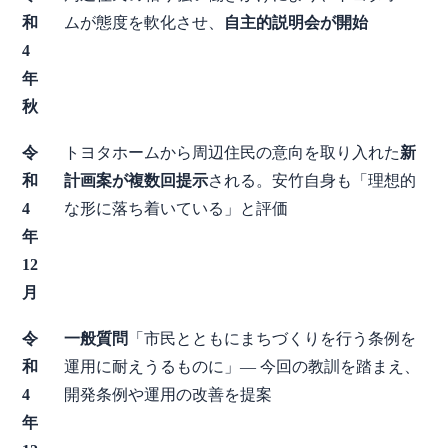
和
ムが態度を軟化させ、
自主的説明会が開始
4
年
秋
令
トヨタホームから周辺住民の意向を取り入れた
新
和
計画案が複数回提示
される。安竹自身も「理想的
4
な形に落ち着いている」と評価
年
12
月
令
一般質問
「市民とともにまちづくりを行う条例を
和
運用に耐えうるものに」— 今回の教訓を踏まえ、
4
開発条例や運用の改善を提案
年