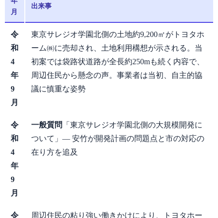
年
出来事
月
令
東京サレジオ学園北側の土地約9,200㎡がトヨタホ
和
ーム㈱に売却され、土地利用構想が示される。当
4
初案では袋路状道路が全長約250mも続く内容で、
年
周辺住民から懸念の声。事業者は当初、自主的協
9
議に慎重な姿勢
月
令
一般質問
「東京サレジオ学園北側の大規模開発に
和
ついて」— 安竹が開発計画の問題点と市の対応の
4
在り方を追及
年
9
月
令
周辺住民の粘り強い働きかけにより、トヨタホー