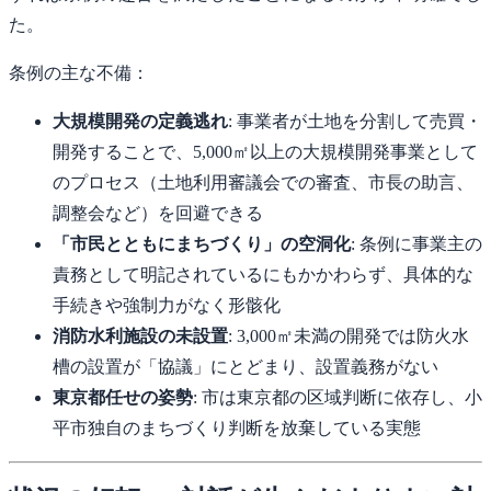
た。
条例の主な不備：
大規模開発の定義逃れ
: 事業者が土地を分割して売買・
開発することで、5,000㎡以上の大規模開発事業として
のプロセス（土地利用審議会での審査、市長の助言、
調整会など）を回避できる
「市民とともにまちづくり」の空洞化
: 条例に事業主の
責務として明記されているにもかかわらず、具体的な
手続きや強制力がなく形骸化
消防水利施設の未設置
: 3,000㎡未満の開発では防火水
槽の設置が「協議」にとどまり、設置義務がない
東京都任せの姿勢
: 市は東京都の区域判断に依存し、小
平市独自のまちづくり判断を放棄している実態