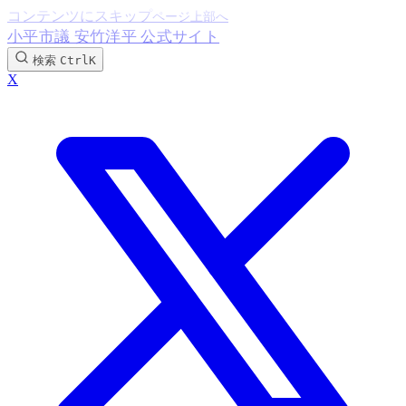
コンテンツにスキップ
小平市議 安竹洋平 公式サイト
検索
Ctrl
K
X