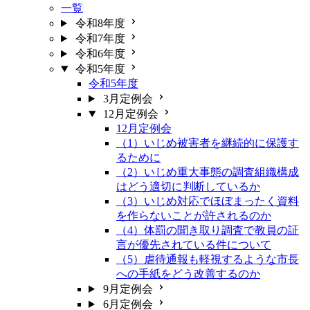
一覧
令和8年度
令和7年度
令和6年度
令和5年度
令和5年度
3月定例会
12月定例会
12月定例会
（1）いじめ被害者を継続的に保護す
るために
（2）いじめ重大事態の調査組織構成
はどう適切に判断しているか
（3）いじめ対応でほぼまったく資料
を作らないことが許されるのか
（4）体罰の聞き取り調査で教員の証
言が優先されている件について
（5）虐待通報も軽視するような市長
への手紙をどう改善するのか
9月定例会
6月定例会