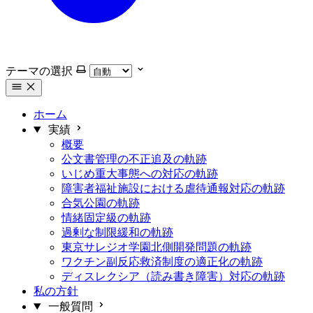
テーマの選択
ホーム
実績
概要
公文書管理の不正追及の軌跡
いじめ重大事態への対応の軌跡
障害者福祉施設における虐待通報対応の軌跡
合気公園の軌跡
情緒固定級の軌跡
過剰な制限緩和の軌跡
東京サレジオ学園北側開発問題の軌跡
ワクチン副反応救済制度の適正化の軌跡
ディスレクシア（読み書き障害）対応の軌跡
私の方針
一般質問