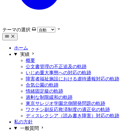
テーマの選択
ホーム
実績
概要
公文書管理の不正追及の軌跡
いじめ重大事態への対応の軌跡
障害者福祉施設における虐待通報対応の軌跡
合気公園の軌跡
情緒固定級の軌跡
過剰な制限緩和の軌跡
東京サレジオ学園北側開発問題の軌跡
ワクチン副反応救済制度の適正化の軌跡
ディスレクシア（読み書き障害）対応の軌跡
私の方針
一般質問