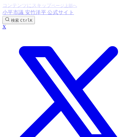
コンテンツにスキップ
小平市議 安竹洋平 公式サイト
検索
Ctrl
K
X