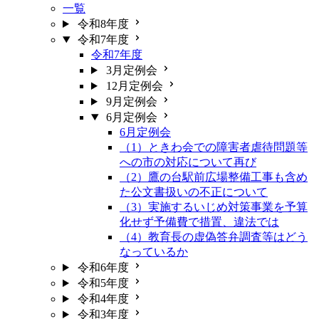
一覧
令和8年度
令和7年度
令和7年度
3月定例会
12月定例会
9月定例会
6月定例会
6月定例会
（1）ときわ会での障害者虐待問題等
への市の対応について再び
（2）鷹の台駅前広場整備工事も含め
た公文書扱いの不正について
（3）実施するいじめ対策事業を予算
化せず予備費で措置、違法では
（4）教育長の虚偽答弁調査等はどう
なっているか
令和6年度
令和5年度
令和4年度
令和3年度