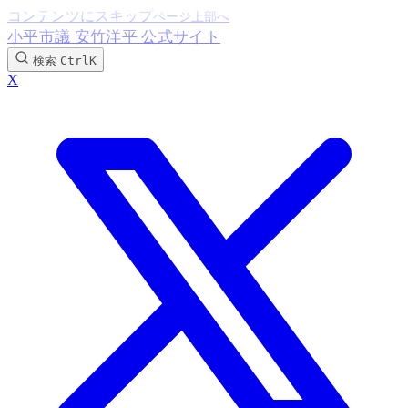
コンテンツにスキップ
小平市議 安竹洋平 公式サイト
検索
Ctrl
K
X