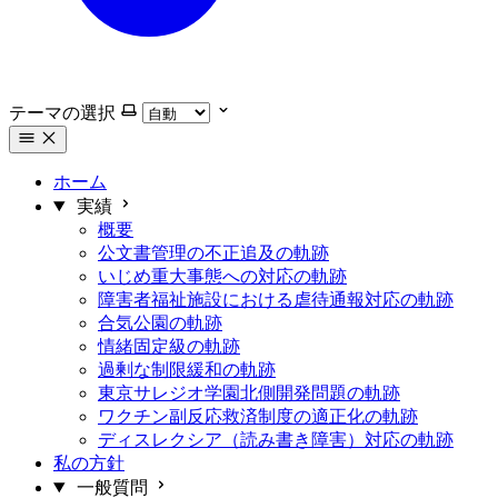
テーマの選択
ホーム
実績
概要
公文書管理の不正追及の軌跡
いじめ重大事態への対応の軌跡
障害者福祉施設における虐待通報対応の軌跡
合気公園の軌跡
情緒固定級の軌跡
過剰な制限緩和の軌跡
東京サレジオ学園北側開発問題の軌跡
ワクチン副反応救済制度の適正化の軌跡
ディスレクシア（読み書き障害）対応の軌跡
私の方針
一般質問